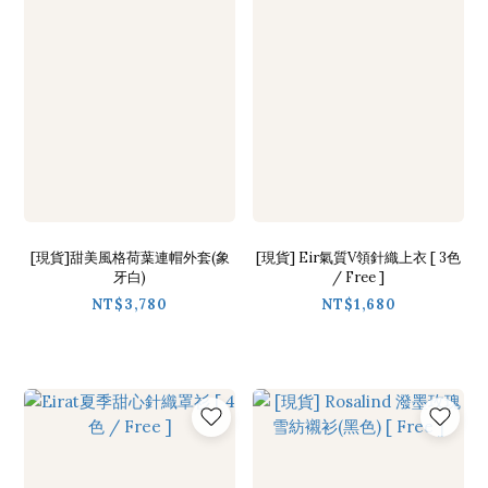
[現貨]甜美風格荷葉連帽外套(象
[現貨] Eir氣質V領針織上衣 [ 3色
牙白)
/ Free ]
NT$3,780
NT$1,680