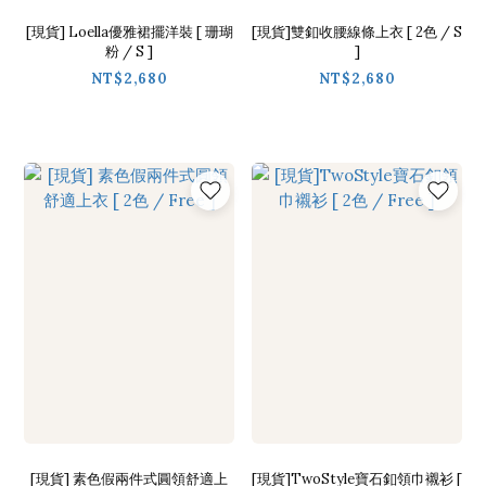
[現貨] Loella優雅裙擺洋裝 [ 珊瑚
[現貨]雙釦收腰線條上衣 [ 2色 / S
粉 / S ]
]
NT$2,680
NT$2,680
[現貨] 素色假兩件式圓領舒適上
[現貨]TwoStyle寶石釦領巾襯衫 [