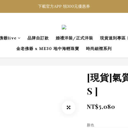
登入會員 一般會員滿$2000享免運
下載官方APP 領300元優惠券
登入會員 一般會員滿$2000享免運
佛爺live
品牌自訂款
婚禮洋裝/正式洋裝
現貨速到專區 R
金老佛爺 x ME30 地中海輕珠寶
時尚細褶系列
[現貨]氣質
S ]
NT$5,080
顏色