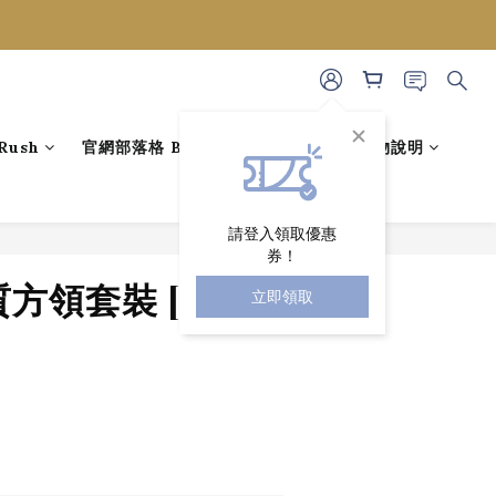
ush
官網部落格 BLOG
藝人穿搭
購物說明
請登入領取優惠
券！
立即購買
方領套裝 [ 2色 /
立即領取