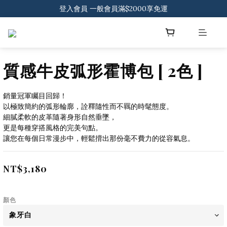
登入會員 一般會員滿$2000享免運
登入會員 一般會員滿$2000享免運
下載官方APP 領300元優惠券
登入會員 一般會員滿$2000享免運
質感牛皮弧形霍博包 [ 2色 ]
銷量冠軍矚目回歸！
以極致簡約的弧形輪廓，詮釋隨性而不羈的時髦態度。
細膩柔軟的皮革隨著身形自然垂墜，
更是每種穿搭風格的完美句點。
讓您在每個日常漫步中，輕鬆揹出那份毫不費力的從容氣息。
NT$3,180
顏色