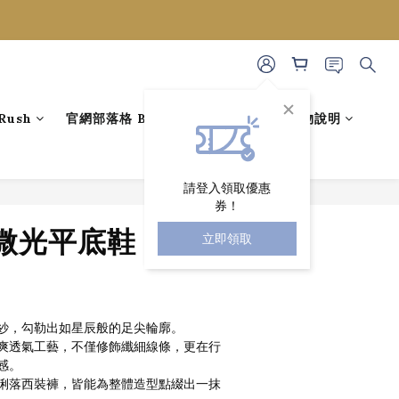
ush
官網部落格 BLOG
藝人穿搭
購物說明
請登入領取優惠
券！
立即購買
光平底鞋 [ 3色 /
立即領取
紗，勾勒出如星辰般的足尖輪廓。
爽透氣工藝，不僅修飾纖細線條，更在行
感。
俐落西裝褲，皆能為整體造型點綴出一抹