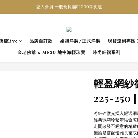
登入會員 一般會員滿$2000享免運
登入會員 一般會員滿$2000享免運
下載官方APP 領300元優惠券
登入會員 一般會員滿$2000享免運
佛爺live
品牌自訂款
婚禮洋裝/正式洋裝
現貨速到專區 R
金老佛爺 x ME30 地中海輕珠寶
時尚細褶系列
輕盈網紗微
225-250 ]
將細碎微光揉入輕透網
經典瑪莉珍繫帶結合涼
走間散發不經意的精緻
無論是搭配優雅長裙或