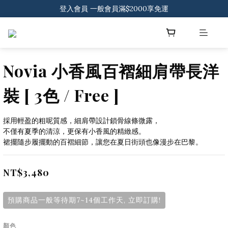
登入會員 一般會員滿$2000享免運
下載官方APP 領300元優惠券
登入會員 一般會員滿$2000享免運
Novia 小香風百褶細肩帶長洋
裝 [ 3色 / Free ]
採用輕盈的粗呢質感，細肩帶設計鎖骨線條微露，
不僅有夏季的清涼，更保有小香風的精緻感。
裙擺隨步履擺動的百褶細節，讓您在夏日街頭也像漫步在巴黎。
NT$3,480
預購商品一般等待期7~14個工作天, 立即訂購!
顏色