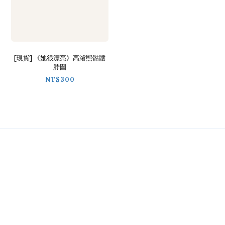
[現貨] 《她很漂亮》高濬熙骷髏
脖圍
NT$300
Contact
02-2718-9488
Line / @ckmu
Wechat / chickimmiu
時間 / 09:30-18:00