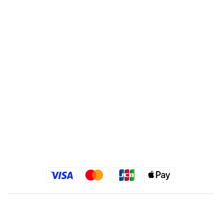
帳號 : 495540523762
分行 : 復興分行
名稱 : 靚秀國際有限公司
統一編號 : 24540533
Quick link
金老佛爺部落格
金老佛爺 INSTAGRAM
金老佛爺 FACEBOOK
繁體中文