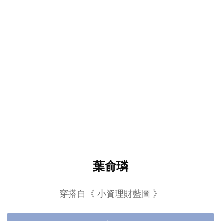
葉俞璘
穿搭自《 小資理財藍圖 》