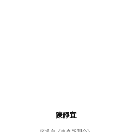
陳靜宜
穿搭自《東森新聞台》