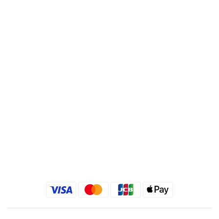
銀行代號 : 822 (中國信託)
帳號 : 495540523762
分行 : 復興分行
名稱 : 靚秀國際有限公司
統一編號 : 24540533
Quick link
金老佛爺部落格
金老佛爺 INSTAGRAM
金老佛爺 FACEBOOK