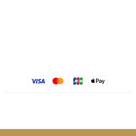
Quick link
金老佛爺部落格
金老佛爺 INSTAGRAM
金老佛爺 FACEBOOK
繁體中文
$
TWD