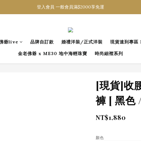
登入會員 一般會員滿$2000享免運
登入會員 一般會員滿$2000享免運
下載官方APP 領300元優惠券
登入會員 一般會員滿$2000享免運
佛爺live
品牌自訂款
婚禮洋裝/正式洋裝
現貨速到專區 R
金老佛爺 x ME30 地中海輕珠寶
時尚細褶系列
[現貨]
褲 [ 黑色 /
NT$1,880
顏色