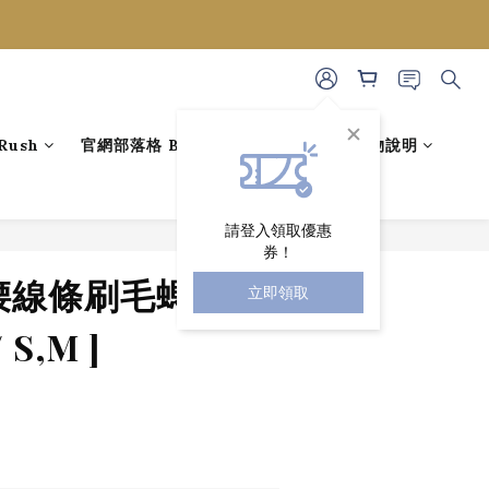
ush
官網部落格 BLOG
藝人穿搭
購物說明
請登入領取優惠
券！
立即購買
收腰線條刷毛螞蟻腰
立即領取
 S,M ]