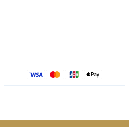
Quick link
金老佛爺部落格
金老佛爺 INSTAGRAM
金老佛爺 FACEBOOK
繁體中文
$
TWD