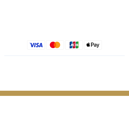
金老佛爺部落格
金老佛爺 INSTAGRAM
金老佛爺 FACEBOOK
繁體中文
$
TWD
立即購買