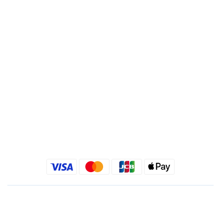
分行 : 復興分行
名稱 : 靚秀國際有限公司
統一編號 : 24540533
Quick link
金老佛爺部落格
金老佛爺 INSTAGRAM
金老佛爺 FACEBOOK
繁體中文
$
TWD