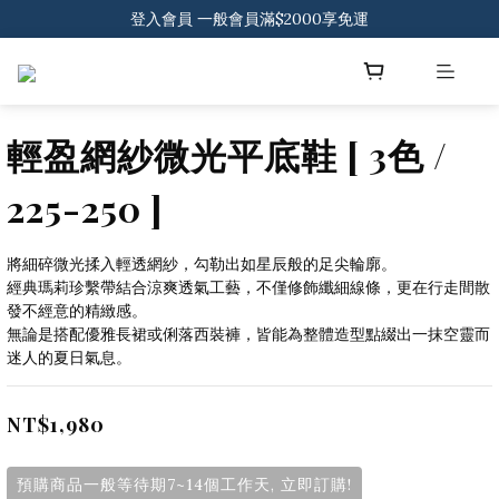
登入會員 一般會員滿$2000享免運
登入會員 一般會員滿$2000享免運
下載官方APP 領300元優惠券
登入會員 一般會員滿$2000享免運
輕盈網紗微光平底鞋 [ 3色 /
225-250 ]
將細碎微光揉入輕透網紗，勾勒出如星辰般的足尖輪廓。
經典瑪莉珍繫帶結合涼爽透氣工藝，不僅修飾纖細線條，更在行走間散
發不經意的精緻感。
無論是搭配優雅長裙或俐落西裝褲，皆能為整體造型點綴出一抹空靈而
迷人的夏日氣息。
NT$1,980
預購商品一般等待期7~14個工作天, 立即訂購!