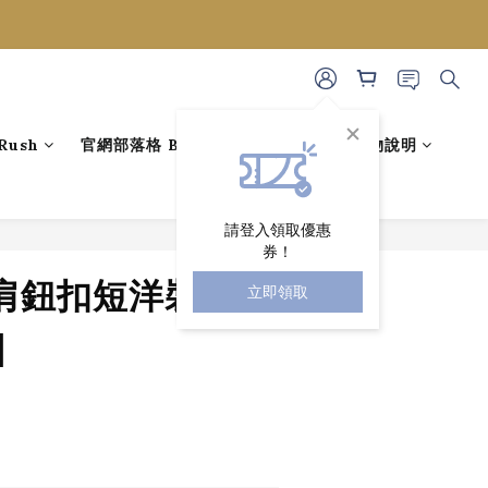
ush
官網部落格 BLOG
藝人穿搭
購物說明
請登入領取優惠
券！
立即購買
肩鈕扣短洋裝 [ 2
立即領取
]