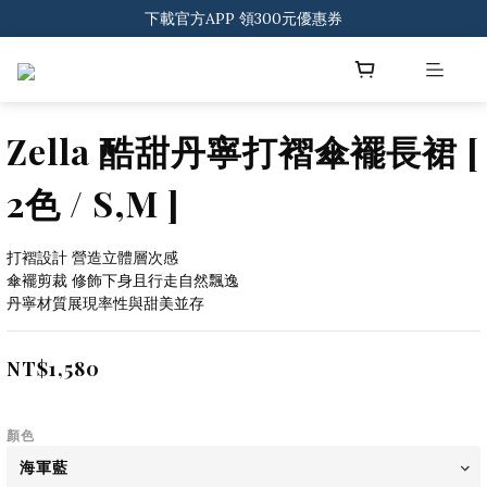
登入會員 一般會員滿$2000享免運
下載官方APP 領300元優惠券
登入會員 一般會員滿$2000享免運
Zella 酷甜丹寧打褶傘襬長裙 [
2色 / S,M ]
打褶設計 營造立體層次感
傘襬剪裁 修飾下身且行走自然飄逸
丹寧材質展現率性與甜美並存
NT$1,580
顏色