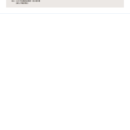
Contact
02-2718-9488
Line / @ckmu
Wechat / chickimmiu
時間 / 09:30-18:00
地址 / 台北市基隆路一段68號9樓
Help
購物說明