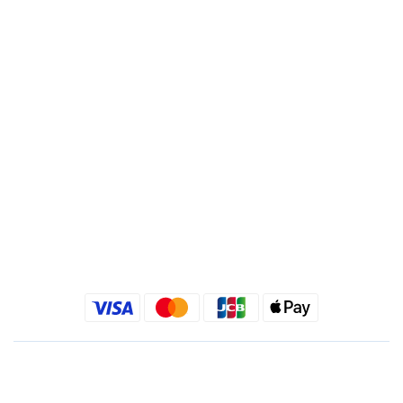
帳號 : 495540523762
分行 : 復興分行
名稱 : 靚秀國際有限公司
統一編號 : 24540533
Quick link
金老佛爺部落格
金老佛爺 INSTAGRAM
金老佛爺 FACEBOOK
繁體中文
$
TWD