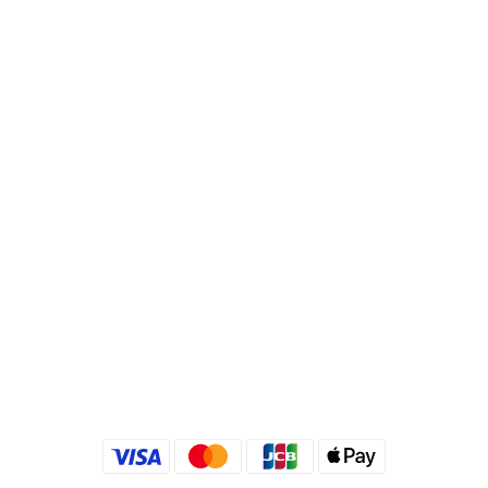
銀行代號 : 822 (中國信託)
帳號 : 495540523762
分行 : 復興分行
名稱 : 靚秀國際有限公司
統一編號 : 24540533
Quick link
金老佛爺部落格
金老佛爺 INSTAGRAM
金老佛爺 FACEBOOK