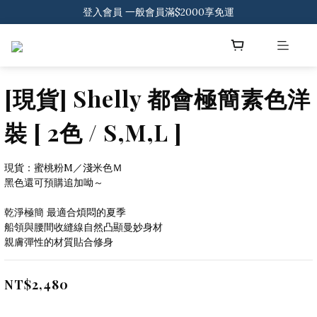
登入會員 一般會員滿$2000享免運
登入會員 一般會員滿$2000享免運
下載官方APP 領300元優惠券
登入會員 一般會員滿$2000享免運
[現貨] Shelly 都會極簡素色洋
裝 [ 2色 / S,M,L ]
現貨：蜜桃粉M／淺米色Ｍ
黑色還可預購追加呦～
乾淨極簡 最適合煩悶的夏季
船領與腰間收縫線自然凸顯曼妙身材
親膚彈性的材質貼合修身
NT$2,480