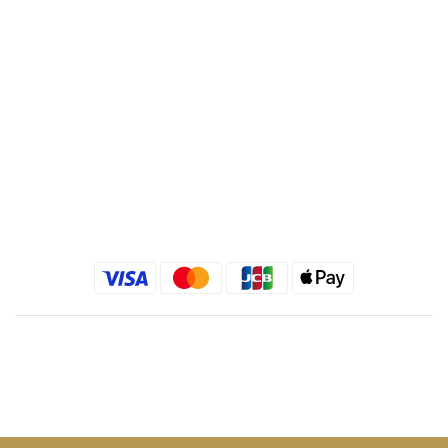
統一編號 : 24540533
Quick link
金老佛爺部落格
金老佛爺 INSTAGRAM
金老佛爺 FACEBOOK
繁體中文
$
TWD