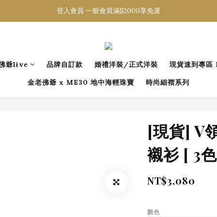
登入會員 一般會員滿$2000享免運
登入會員 一般會員滿$2000享免運
下載官方APP 領300元優惠券
登入會員 一般會員滿$2000享免運
佛爺live
品牌自訂款
婚禮洋裝/正式洋裝
現貨速到專區 R
金老佛爺 x ME30 地中海輕珠寶
時尚細褶系列
[現貨] 
襯衫 [ 3色 
NT$3,080
顏色