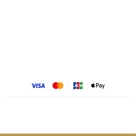
統一編號 : 24540533
Quick link
金老佛爺部落格
金老佛爺 INSTAGRAM
金老佛爺 FACEBOOK
繁體中文
$
TWD