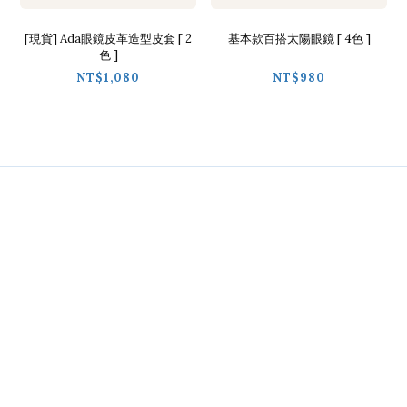
[現貨] Ada眼鏡皮革造型皮套 [ 2
基本款百搭太陽眼鏡 [ 4色 ]
色 ]
NT$1,080
NT$980
Contact
02-2718-9488
Line / @ckmu
Wechat / chickimmiu
時間 / 09:30-18:00
地址 / 台北市基隆路一段68號9樓