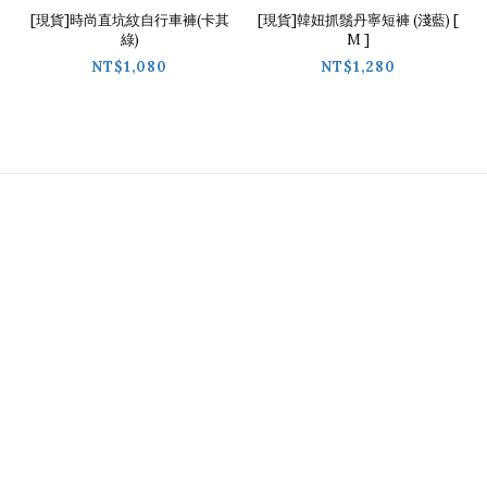
[現貨]時尚直坑紋自行車褲(卡其
[現貨]韓妞抓鬚丹寧短褲 (淺藍) [
綠)
M ]
NT$1,080
NT$1,280
Contact
02-2718-9488
Line / @ckmu
Wechat / chickimmiu
時間 / 09:30-18:00
地址 / 台北市基隆路一段68號9樓